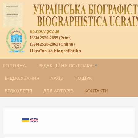
Перейти до основного матеріалу
ub.nbuv.gov.ua
ISSN 2520-2855 (Print)
ISSN 2520-2863 (Online)
Ukraïnsʹka bìografìstika
ГОЛОВНА
РЕДАКЦІЙНА ПОЛІТИКА
ІНДЕКСУВАННЯ
АРХІВ
ПОШУК
РЕДКОЛЕГІЯ
ДЛЯ АВТОРІВ
КОНТАКТИ