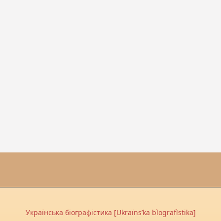
Українська біографістика [Ukraïnsʹka bìografìstika]