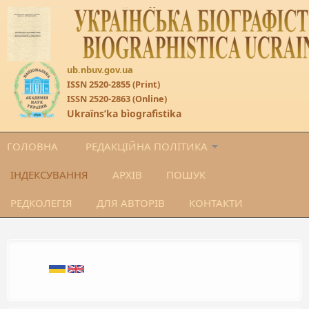
Перейти до основного матеріалу
ub.nbuv.gov.ua
ISSN 2520-2855 (Print)
ISSN 2520-2863 (Online)
Ukraïnsʹka bìografìstika
ГОЛОВНА
РЕДАКЦІЙНА ПОЛІТИКА
ІНДЕКСУВАННЯ
АРХІВ
ПОШУК
РЕДКОЛЕГІЯ
ДЛЯ АВТОРІВ
КОНТАКТИ