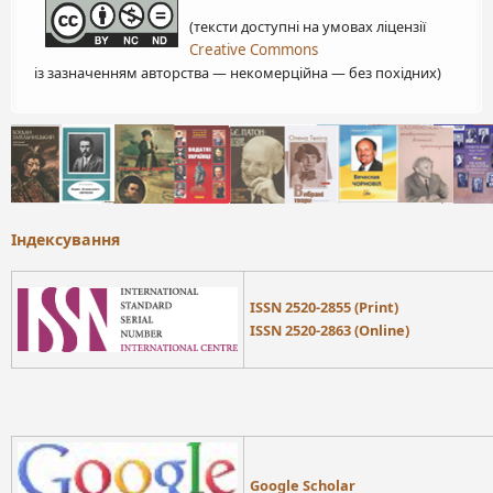
(тексти доступні на умовах ліцензії
Creative Commons
із зазначенням авторства — некомерційна — без похідних)
Індексування
ISSN 2520-2855 (Print)
ISSN 2520-2863 (Online)
Google Scholar