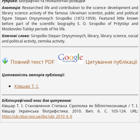
Рубрика:
Біографічні та генеалогічні розвідки
Анотація:
Researched life and contribution to the science development and
library science activity of the famous Ukrainian scientist, public and political
figure Stepan Onysymovych Siropolko (1872-1959). Featured little known
before part of the scientific biography S. O. Siropolko of Prilytskyi and
Moskovsko-Tulskyi periods of his life.
Ключові слова:
Siropolko Stepan Onysymovych, library, library science, social
and political activity, zemska activity.
Повний текст PDF
Цитування публікації
Цитованість авторів публікації:
Ківшар Т. І.
Бібліографічний опис для цитування:
Ківшар Т. І. Становлення Степана Сірополка як бібліотекознавця / Т. І.
Ківшар Українська біографістика. 2010. Вип. 6. С. 103-124. URL:
https://ub.nbuv.gov.ua/doc/
ubi
_2010_6_6