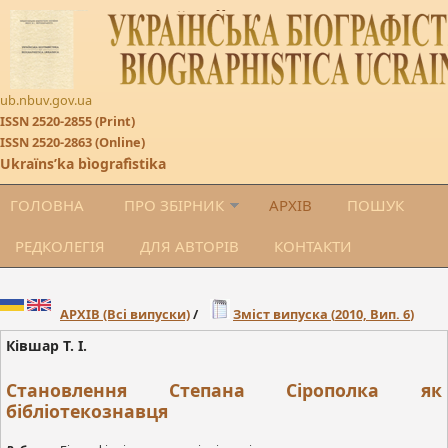
ub.nbuv.gov.ua
ISSN 2520-2855 (Print)
ISSN 2520-2863 (Online)
Ukraïnsʹka bìografìstika
ГОЛОВНА
ПРО ЗБІРНИК
АРХІВ
ПОШУК
РЕДКОЛЕГІЯ
ДЛЯ АВТОРІВ
КОНТАКТИ
АРХІВ
(Всі випуски)
/
Зміст випуска (
2010, Вип. 6
)
Ківшар Т. І.
Становлення Степана Сірополка як
бібліотекознавця