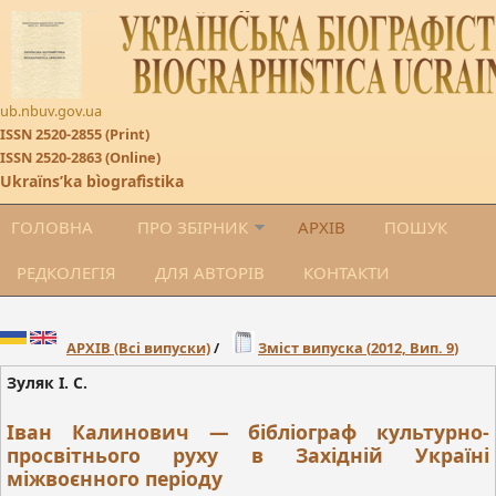
ub.nbuv.gov.ua
ISSN 2520-2855 (Print)
ISSN 2520-2863 (Online)
Ukraïnsʹka bìografìstika
ГОЛОВНА
ПРО ЗБІРНИК
АРХІВ
ПОШУК
РЕДКОЛЕГІЯ
ДЛЯ АВТОРІВ
КОНТАКТИ
АРХІВ
(Всі випуски)
/
Зміст випуска (
2012, Вип. 9
)
Зуляк І. С.
Іван Калинович — бібліограф культурно-
просвітнього руху в Західній Україні
міжвоєнного періоду