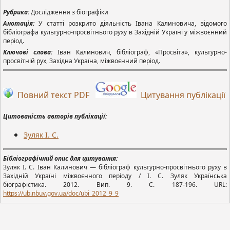
Рубрика:
Дослідження з біографіки
Анотація:
У статті розкрито діяльність Івана Калиновича, відомого
бібліографа культурно-просвітнього руху в Західній Україні у міжвоєнний
період.
Ключові слова:
Іван Калинович, бібліограф, «Просвіта», культурно-
просвітній рух, Західна Україна, міжвоєнний період.
Повний текст PDF
Цитування публікації
Цитованість авторів публікації:
Зуляк І. С.
Бібліографічний опис для цитування:
Зуляк І. С. Іван Калинович — бібліограф культурно-просвітнього руху в
Західній Україні міжвоєнного періоду / І. С. Зуляк Українська
біографістика. 2012. Вип. 9. С. 187-196. URL:
https://ub.nbuv.gov.ua/doc/
ubi
_2012_9_9