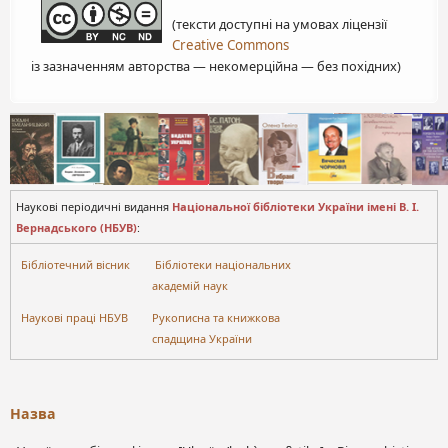
(тексти доступні на умовах ліцензії
Creative Commons
із зазначенням авторства — некомерційна — без похідних)
Наукові періодичні видання
Національної бібліотеки України імені В. І.
Вернадського (НБУВ)
:
Бібліотечний вісник
Бібліотеки національних
академій наук
Наукові праці НБУВ
Рукописна та книжкова
спадщина України
Назва