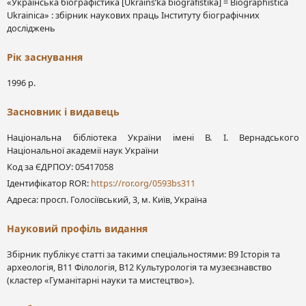
«Українська біографістика [Ukraïnsʹka bìografìstika] = Biographistica
Ukrainica» : збірник наукових праць Інституту біографічних
досліджень
Рік заснування
1996 р.
Засновник і видавець
Національна бібліотека України імені В. І. Вернадського
Національної академії наук України
Код за ЄДРПОУ: 05417058
Ідентифікатор ROR:
https://ror.org/0593bs311
Адреса: просп. Голосіївський, 3, м. Київ, Україна
Науковий профіль видання
Збірник публікує статті за такими спеціальностями: В9 Історія та
археологія, В11 Філологія, В12 Культурологія та музеєзнавство
(кластер «Гуманітарні науки та мистецтво»).