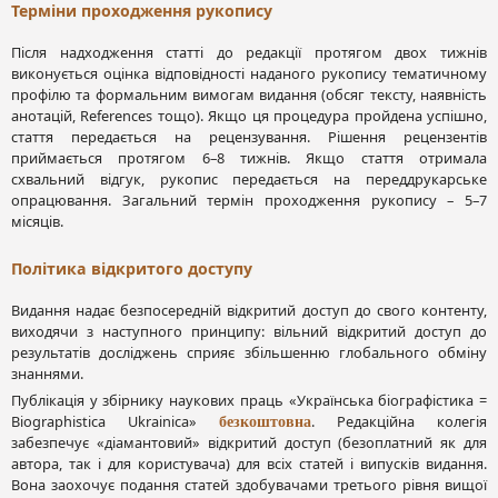
Терміни проходження рукопису
Після надходження статті до редакції протягом двох тижнів
виконується оцінка відповідності наданого рукопису тематичному
профілю та формальним вимогам видання (обсяг тексту, наявність
анотацій, References тощо). Якщо ця процедура пройдена успішно,
стаття передається на рецензування. Рішення рецензентів
приймається протягом 6–8 тижнів. Якщо стаття отримала
схвальний відгук, рукопис передається на переддрукарське
опрацювання. Загальний термін проходження рукопису – 5–7
місяців.
Політика відкритого доступу
Видання надає безпосередній відкритий доступ до свого контенту,
виходячи з наступного принципу: вільний відкритий доступ до
результатів досліджень сприяє збільшенню глобального обміну
знаннями.
Публікація у збірнику наукових праць «Українська біографістика =
Biographistica Ukrainica»
. Редакційна колегія
безкоштовна
забезпечує «діамантовий» відкритий доступ (безоплатний як для
автора, так і для користувача) для всіх статей і випусків видання.
Вона заохочує подання статей здобувачами третього рівня вищої