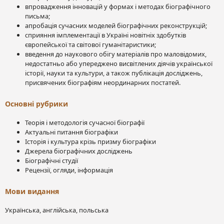
впровадження інновацій у формах і методах біографічного
письма;
апробація сучасних моделей біографічних реконструкцій;
сприяння імплементації в Україні новітніх здобутків
європейської та світової гуманітаристики;
введення до наукового обігу матеріалів про маловідомих,
недостатньо або упереджено висвітлених діячів української
історії, науки та культури, а також публікація досліджень,
присвячених біографіям неординарних постатей.
Основні рубрики
Теорія і методологія сучасної біографії
Актуальні питання біографіки
Історія і культура крізь призму біографіки
Джерела біографічних досліджень
Біографічні студії
Рецензії, огляди, інформація
Мови видання
Українська, англійська, польська