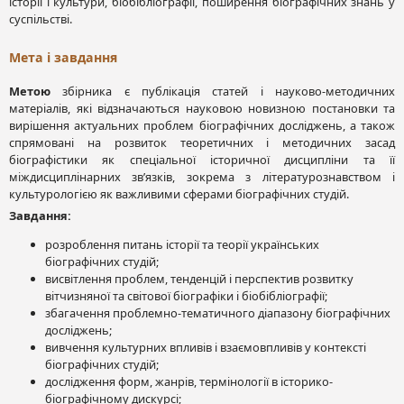
історії і культури, біобібліографії, поширення біографічних знань у
суспільстві.
Мета і завдання
Метою
збірника є публікація статей і науково-методичних
матеріалів, які відзначаються науковою новизною постановки та
вирішення актуальних проблем біографічних досліджень, а також
спрямовані на розвиток теоретичних і методичних засад
біографістики як спеціальної історичної дисципліни та її
міждисциплінарних зв’язків, зокрема з літературознавством і
культурологією як важливими сферами біографічних студій.
Завдання:
розроблення питань історії та теорії українських
біографічних студій;
висвітлення проблем, тенденцій і перспектив розвитку
вітчизняної та світової біографіки і біобібліографії;
збагачення проблемно-тематичного діапазону біографічних
досліджень;
вивчення культурних впливів і взаємовпливів у контексті
біографічних студій;
дослідження форм, жанрів, термінології в історико-
біографічному дискурсі;