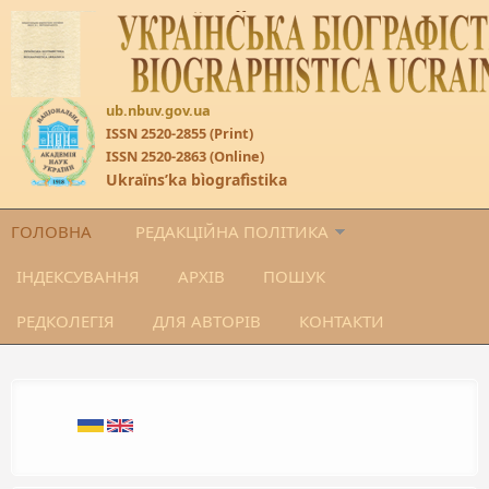
Перейти до основного матеріалу
ub.nbuv.gov.ua
ISSN 2520-2855 (Print)
ISSN 2520-2863 (Online)
Ukraïnsʹka bìografìstika
ГОЛОВНА
РЕДАКЦІЙНА ПОЛІТИКА
ІНДЕКСУВАННЯ
АРХІВ
ПОШУК
РЕДКОЛЕГІЯ
ДЛЯ АВТОРІВ
КОНТАКТИ