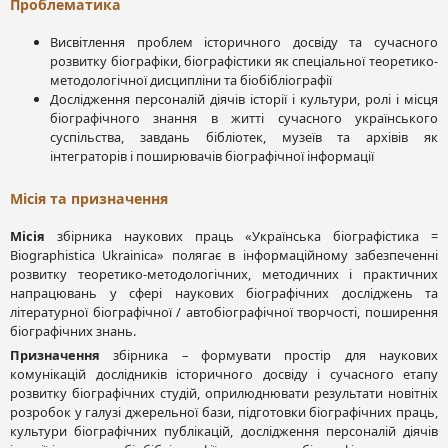
Проблематика
Висвітлення проблем історичного досвіду та сучасного
розвитку біографіки, біографістики як спеціальної теоретико-
методологічної дисципліни та біобібліографії
Дослідження персоналій діячів історії і культури, ролі і місця
біографічного знання в житті сучасного українського
суспільства, завдань бібліотек, музеїв та архівів як
інтеграторів і поширювачів біографічної інформації
Місія та призначення
Місія
збірника наукових праць «Українська біографістика =
Biographistica Ukrainica» полягає в інформаційному забезпеченні
розвитку теоретико-методологічних, методичних і практичних
напрацювань у сфері наукових біографічних досліджень та
літературної біографічної / автобіографічної творчості, поширення
біографічних знань.
Призначення
збірника – формувати простір для наукових
комунікацій дослідників історичного досвіду і сучасного етапу
розвитку біографічних студій, оприлюднювати результати новітніх
розробок у галузі джерельної бази, підготовки біографічних праць,
культури біографічних публікацій, дослідження персоналій діячів