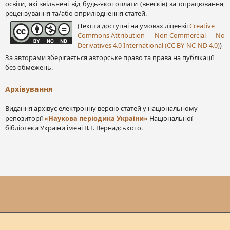
освіти, які звільнені від будь-якої оплати (внесків) за опрацювання,
рецензування та/або оприлюднення статей.
(Тексти доступні на умовах ліцензії
Creative
Commons Attribution — Non Commercial — No
Derivatives 4.0 International (CC BY-NC-ND 4.0)
)
За авторами зберігається авторське право та права на публікації
без обмежень.
Архівування
Видання архівує електронну версію статей у національному
репозиторії
«Наукова періодика України»
Національної
бібліотеки України імені В. І. Вернадського.