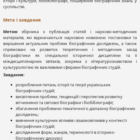
історії і культури, біобібліографії, поширення біографічних знань у
суспільстві.
Мета і завдання
Метою
збірника є публікація статей і науково-методичних
матеріалів, які відзначаються науковою новизною постановки та
вирішення актуальних проблем біографічних досліджень, а також
спрямовані на розвиток теоретичних і методичних засад
біографістики як спеціальної історичної дисципліни та її
міждисциплінарних зв’язків, зокрема з літературознавством і
культурологією як важливими сферами біографічних студій.
Завдання:
розроблення питань історії та теорії українських
біографічних студій;
висвітлення проблем, тенденцій і перспектив розвитку
вітчизняної та світової біографіки і біобібліографії;
збагачення проблемно-тематичного діапазону біографічних
досліджень;
вивчення культурних впливів і взаємовпливів у контексті
біографічних студій;
дослідження форм, жанрів, термінології в історико-
біографічному дискурсі;