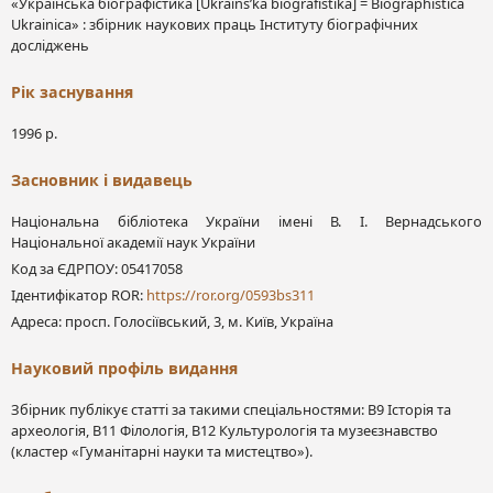
«Українська біографістика [Ukraïnsʹka bìografìstika] = Biographistica
Ukrainica» : збірник наукових праць Інституту біографічних
досліджень
Рік заснування
1996 р.
Засновник і видавець
Національна бібліотека України імені В. І. Вернадського
Національної академії наук України
Код за ЄДРПОУ: 05417058
Ідентифікатор ROR:
https://ror.org/0593bs311
Адреса: просп. Голосіївський, 3, м. Київ, Україна
Науковий профіль видання
Збірник публікує статті за такими спеціальностями: В9 Історія та
археологія, В11 Філологія, В12 Культурологія та музеєзнавство
(кластер «Гуманітарні науки та мистецтво»).