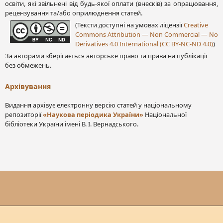
освіти, які звільнені від будь-якої оплати (внесків) за опрацювання,
рецензування та/або оприлюднення статей.
(Тексти доступні на умовах ліцензії
Creative
Commons Attribution — Non Commercial — No
Derivatives 4.0 International (CC BY-NC-ND 4.0)
)
За авторами зберігається авторське право та права на публікації
без обмежень.
Архівування
Видання архівує електронну версію статей у національному
репозиторії
«Наукова періодика України»
Національної
бібліотеки України імені В. І. Вернадського.