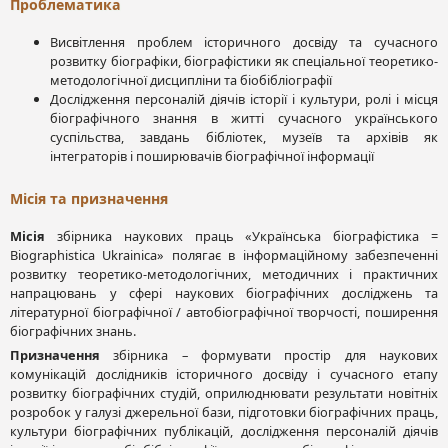
Проблематика
Висвітлення проблем історичного досвіду та сучасного
розвитку біографіки, біографістики як спеціальної теоретико-
методологічної дисципліни та біобібліографії
Дослідження персоналій діячів історії і культури, ролі і місця
біографічного знання в житті сучасного українського
суспільства, завдань бібліотек, музеїв та архівів як
інтеграторів і поширювачів біографічної інформації
Місія та призначення
Місія
збірника наукових праць «Українська біографістика =
Biographistica Ukrainica» полягає в інформаційному забезпеченні
розвитку теоретико-методологічних, методичних і практичних
напрацювань у сфері наукових біографічних досліджень та
літературної біографічної / автобіографічної творчості, поширення
біографічних знань.
Призначення
збірника – формувати простір для наукових
комунікацій дослідників історичного досвіду і сучасного етапу
розвитку біографічних студій, оприлюднювати результати новітніх
розробок у галузі джерельної бази, підготовки біографічних праць,
культури біографічних публікацій, дослідження персоналій діячів