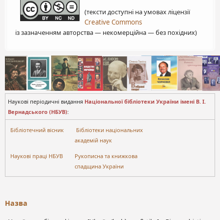
(тексти доступні на умовах ліцензії
Creative Commons
із зазначенням авторства — некомерційна — без похідних)
Наукові періодичні видання
Національної бібліотеки України імені В. І.
Вернадського (НБУВ)
:
Бібліотечний вісник
Бібліотеки національних
академій наук
Наукові праці НБУВ
Рукописна та книжкова
спадщина України
Назва