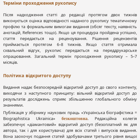
Терміни проходження рукопису
Після надходження статті до редакції протягом двох тижнів
виконується оцінка відповідності наданого рукопису тематичному
профілю та формальним вимогам видання (обсяг тексту, наявність
анотацій, References тощо). Якщо ця процедура пройдена успішно,
стаття передається на рецензування. Рішення рецензентів
приймається протягом 6–8 тижнів. Якщо стаття отримала
схвальний відгук, рукопис передається на переддрукарське
опрацювання. Загальний термін проходження рукопису – 5–7
місяців.
Політика відкритого доступу
Видання надає безпосередній відкритий доступ до свого контенту,
виходячи з наступного принципу: вільний відкритий доступ до
результатів досліджень сприяє збільшенню глобального обміну
знаннями.
Публікація у збірнику наукових праць «Українська біографістика =
Biographistica Ukrainica»
. Редакційна колегія
безкоштовна
забезпечує «діамантовий» відкритий доступ (безоплатний як для
автора, так і для користувача) для всіх статей і випусків видання.
Вона заохочує подання статей здобувачами третього рівня вищої