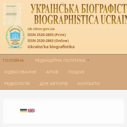
Перейти до основного матеріалу
ub.nbuv.gov.ua
ISSN 2520-2855 (Print)
ISSN 2520-2863 (Online)
Ukraïnsʹka bìografìstika
ГОЛОВНА
РЕДАКЦІЙНА ПОЛІТИКА
ІНДЕКСУВАННЯ
АРХІВ
ПОШУК
РЕДКОЛЕГІЯ
ДЛЯ АВТОРІВ
КОНТАКТИ