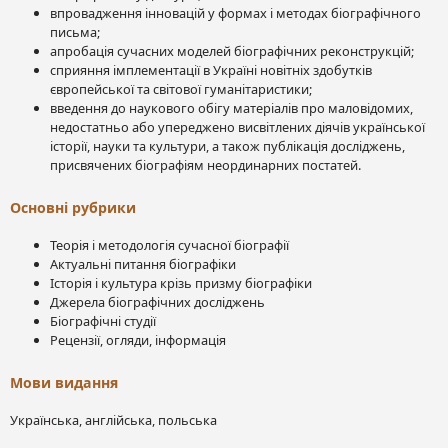
впровадження інновацій у формах і методах біографічного
письма;
апробація сучасних моделей біографічних реконструкцій;
сприяння імплементації в Україні новітніх здобутків
європейської та світової гуманітаристики;
введення до наукового обігу матеріалів про маловідомих,
недостатньо або упереджено висвітлених діячів української
історії, науки та культури, а також публікація досліджень,
присвячених біографіям неординарних постатей.
Основні рубрики
Теорія і методологія сучасної біографії
Актуальні питання біографіки
Історія і культура крізь призму біографіки
Джерела біографічних досліджень
Біографічні студії
Рецензії, огляди, інформація
Мови видання
Українська, англійська, польська